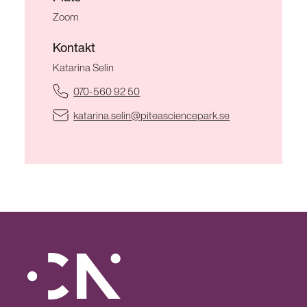
Zoom
Kontakt
Katarina Selin
(Öppnas i ett nytt fönster)
070-560 92 50
(Öppnas i ett nytt 
katarina.selin@piteasciencepark.se