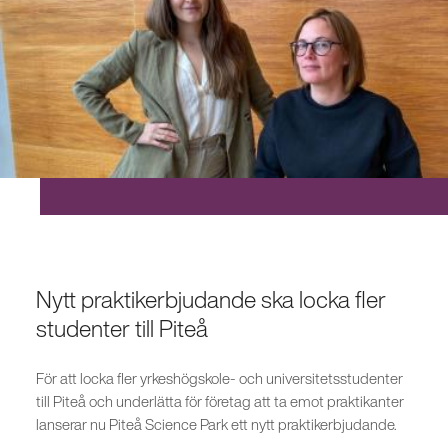
Nytt praktikerbjudande ska locka fler
studenter till Piteå
För att locka fler yrkeshögskole- och universitetsstudenter
till Piteå och underlätta för företag att ta emot praktikanter
lanserar nu Piteå Science Park ett nytt praktikerbjudande.