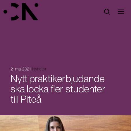
Öppna menyn
Öppna sök
21 maj 2021,
Nyheter
Nytt praktikerbjudande
ska locka fler studenter
till Piteå