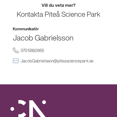
Vill du veta mer?
Kontakta Piteå Science Park
Kommunikatör
Jacob Gabrielsson
(Öppnas
0705882665
i
ett
(Öppnas
Jacob.Gabrielsson@piteasciencepark.se
nytt
i
fönster)
ett
nytt
fönster)