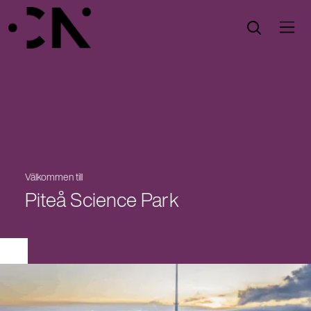
Öppna menyn
Öppna sök
Välkommen till
Piteå Science Park